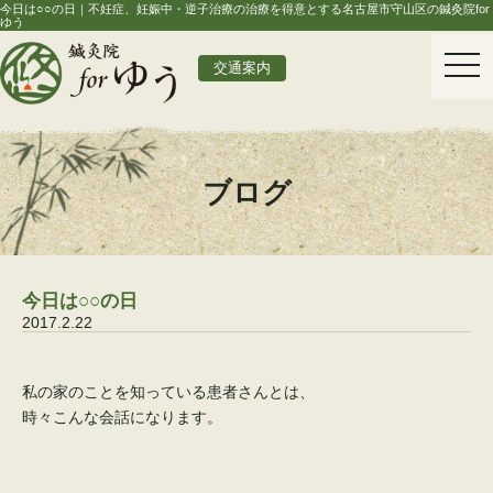
今日は○○の日｜不妊症、妊娠中・逆子治療の治療を得意とする名古屋市守山区の鍼灸院for
ゆう
togg
交通案内
navi
ブログ
今日は○○の日
2017.2.22
私の家のことを知っている患者さんとは、
時々こんな会話になります。