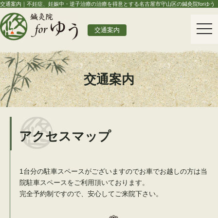
交通案内｜不妊症、妊娠中・逆子治療の治療を得意とする名古屋市守山区の鍼灸院forゆう
togg
交通案内
navi
交通案内
アクセスマップ
1台分の駐車スペースがございますのでお車でお越しの方は当
院駐車スペースをご利用頂いております。
完全予約制ですので、安心してご来院下さい。