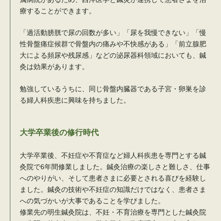
療することができます。
「過活動膀胱で尿の回数が多い」「尿を我慢できない」「慢
性骨盤痛症候群で骨盤内の痛みや不快感がある」「前立腺肥
大による頻尿や残尿感」などの泌尿器科領域においても、鍼
灸は効果があります。
勉強しているうちに、同じ骨盤内臓器である子宮・卵巣を診
る婦人科疾患に興味を持ちました。
大学卒業後の修行時代
大学卒業後、不妊症や不育症など婦人科疾患を専門とする鍼
灸院で6年間修業しました。鍼灸治療の楽しさと難しさ、仕事
へのやりがい、そして患者さまに必要とされる喜びを経験し
ました。鍼灸の技術や不妊症の知識だけではなく、患者さま
への気づかいが大事であることを学びました。
修業先の明生鍼灸院は、不妊・不育治療を専門とした鍼灸院