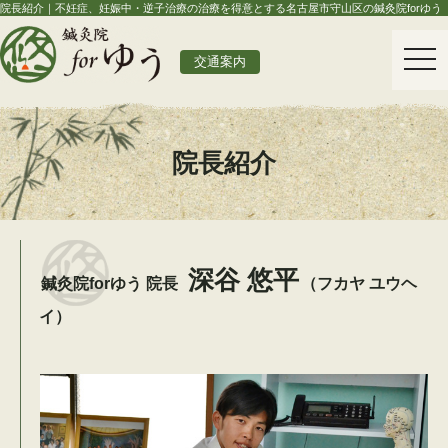
院長紹介｜不妊症、妊娠中・逆子治療の治療を得意とする名古屋市守山区の鍼灸院forゆう
togg
交通案内
navi
院長紹介
深谷 悠平
鍼灸院forゆう 院長
（フカヤ ユウヘ
イ）