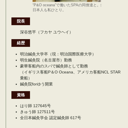
“P&O oceana”で働いたSPAの同僚達と。鍼灸師も
日本人も私ひとり。
院長
深谷悠平（フカヤ ユウヘイ）
経歴
明治鍼灸大学卒（現：明治国際医療大学）
明生鍼灸院（名古屋市）勤務
豪華客船内のスパで鍼灸師として勤務
（イギリス客船P＆O Oceana、アメリカ客船NCL STAR
乗船）
鍼灸院forゆう開業
資格
はり師 127645号
きゅう師 127511号
全日本鍼灸学会 認定鍼灸師 617号