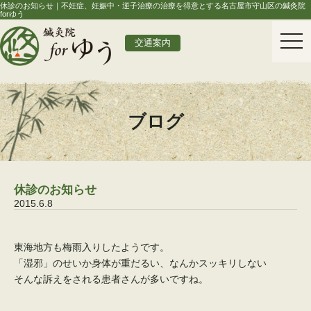
休診のお知らせ｜不妊症、妊娠中・逆子治療の治療を得意とする名古屋市守山区の鍼灸院
forゆう
togg
交通案内
navi
ブログ
休診のお知らせ
2015.6.8
東海地方も梅雨入りしたようです。
「湿邪」のせいか身体が重だるい、なんかスッキリしない
そんな訴えをされる患者さんが多いですね。