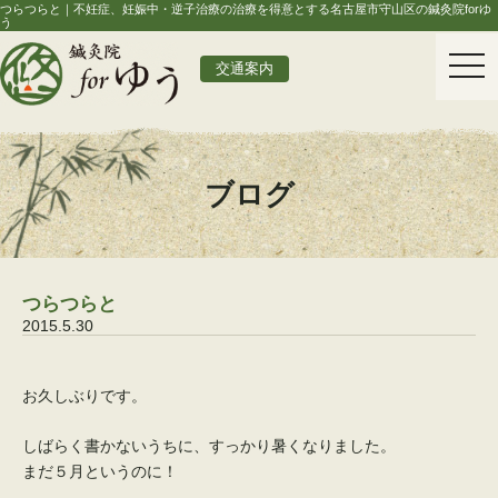
つらつらと｜不妊症、妊娠中・逆子治療の治療を得意とする名古屋市守山区の鍼灸院forゆ
う
togg
交通案内
navi
ブログ
つらつらと
2015.5.30
お久しぶりです。
しばらく書かないうちに、すっかり暑くなりました。
まだ５月というのに！