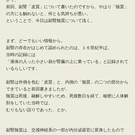
前回、副腎「皮質」について書いたのですから、やはり「髄質」
の方にも触れないと、何とも気持ちが悪い。
ということで、今日は副腎髄質について浅く。
まず、どーでもいい情報から。
副腎の存在がはじめて認められたのは、１６世紀半ば。
当時の記録には
「液体の入った小さい袋が腎臓の上に乗っている」と記録されて
いるらしいです。
副腎は外側を包む「皮質」と、内側の「髄質」の二つの部分から
できていると前回書きましたが、
髄質は死後、融解しやすいため、死後数日を経て、秘密に人体解
剖をしていた当時では、
むりもない誤りであった、とか。
副腎髄質は、交感神経系の一部が内分泌器官に変身したもので