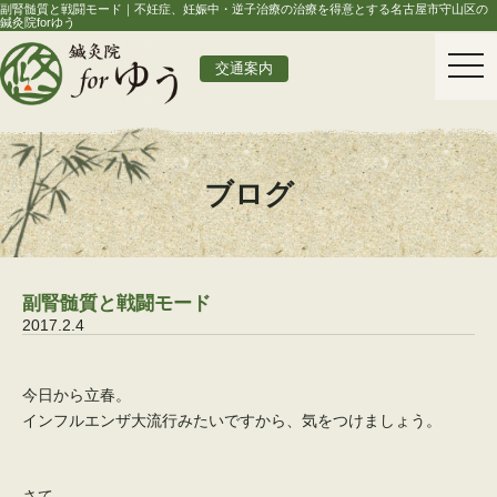
副腎髄質と戦闘モード｜不妊症、妊娠中・逆子治療の治療を得意とする名古屋市守山区の
鍼灸院forゆう
togg
交通案内
navi
ブログ
副腎髄質と戦闘モード
2017.2.4
今日から立春。
インフルエンザ大流行みたいですから、気をつけましょう。
さて、