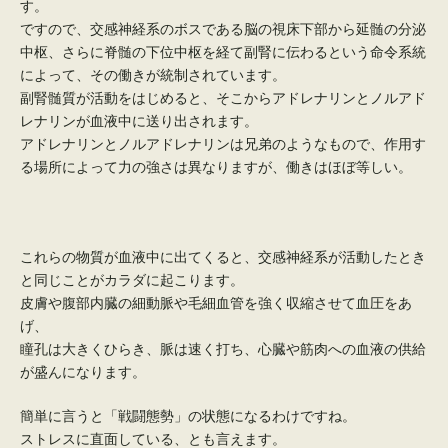
す。
ですので、交感神経系のボスである脳の視床下部から延髄の分泌
中枢、さらに脊髄の下位中枢を経て副腎に伝わるという命令系統
によって、その働きが統制されています。
副腎髄質が活動をはじめると、そこからアドレナリンとノルアド
レナリンが血液中に送り出されます。
アドレナリンとノルアドレナリンは兄弟のようなもので、作用す
る場所によって力の強さは異なりますが、働きはほぼ等しい。
これらの物質が血液中に出てくると、交感神経系が活動したとき
と同じことがカラダに起こります。
皮膚や腹部内臓の細動脈や毛細血管を強く収縮させて血圧をあ
げ、
瞳孔は大きくひらき、脈は速く打ち、心臓や筋肉への血液の供給
が盛んになります。
簡単に言うと「戦闘態勢」の状態になるわけですね。
ストレスに直面している、とも言えます。