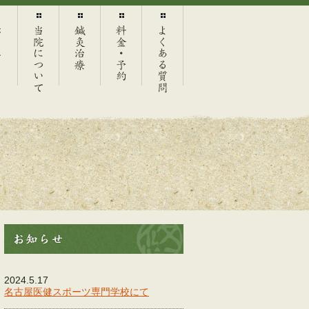
ム
当院につ
鍼灸治療
料金・予
よくある
いて
約
質問
2024.5.17
名古屋医健スポーツ専門学校にて