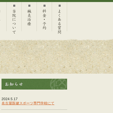
ム
当院につ
鍼灸治療
料金・予
よくある
いて
約
質問
2024.5.17
名古屋医健スポーツ専門学校にて